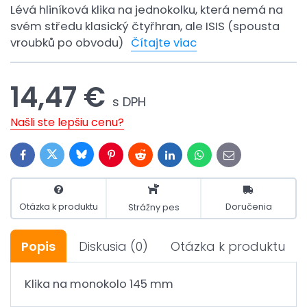
Lévá hliníková klika na jednokolku, která nemá na
svém středu klasický čtyřhran, ale ISIS (spousta
vroubků po obvodu)
Čítajte viac
14,47 €
s DPH
Našli ste lepšiu cenu?
Bluesky
Twitter
Facebook
Pinterest
Reddit
LinkedIn
WhatsApp
E-
mail
Otázka k produktu
Doručenia
Strážny pes
Popis
Diskusia
(0)
Otázka k produktu
Klika na monokolo 145 mm