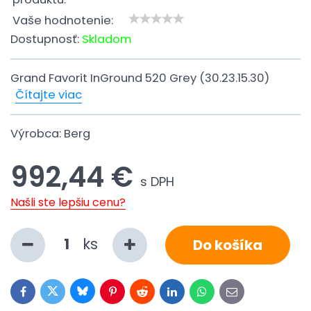
Vaše hodnotenie:
Dostupnosť:
Skladom
Grand Favorit InGround 520 Grey (30.23.15.30)
Čítajte viac
Výrobca:
Berg
992,44 €
s DPH
Našli ste lepšiu cenu?
ks
Do košíka
Bluesky
Twitter
Facebook
Pinterest
Reddit
LinkedIn
WhatsApp
E-
mail