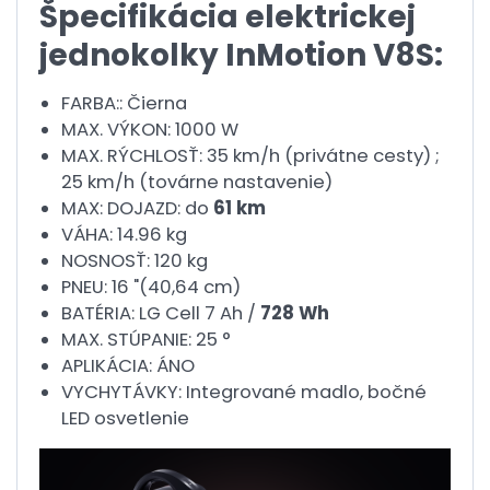
Špecifikácia elektrickej
jednokolky InMotion V8S:
FARBA:: Čierna
MAX. VÝKON: 1000 W
MAX. RÝCHLOSŤ: 35 km/h (privátne cesty) ;
25 km/h (továrne nastavenie)
MAX: DOJAZD: do
61 km
VÁHA: 14.96 kg
NOSNOSŤ: 120 kg
PNEU: 16 "(40,64 cm)
BATÉRIA: LG Cell 7 Ah /
728 Wh
MAX. STÚPANIE: 25 °
APLIKÁCIA: ÁNO
VYCHYTÁVKY: Integrované madlo, bočné
LED osvetlenie