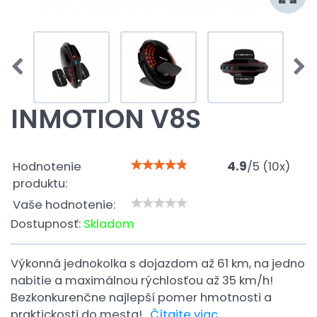
INMOTION V8S
Hodnotenie
4.9
/
5
(
10
x)
produktu:
Vaše hodnotenie:
Dostupnosť:
Skladom
Výkonná jednokolka s dojazdom až 61 km, na jedno
nabitie a maximálnou rýchlosťou až 35 km/h!
Bezkonkurenčne najlepší pomer hmotnosti a
praktickosti do mesta!
Čítajte viac