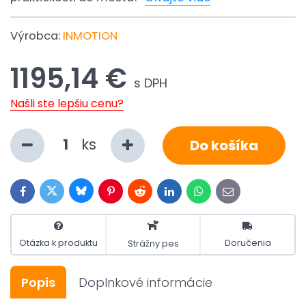
Výrobca:
INMOTION
1195,14 €
s DPH
Našli ste lepšiu cenu?
ks
Do košíka
Bluesky
Twitter
Facebook
Pinterest
Reddit
LinkedIn
WhatsApp
E-
mail
Otázka k produktu
Doručenia
Strážny pes
Popis
Doplnkové informácie