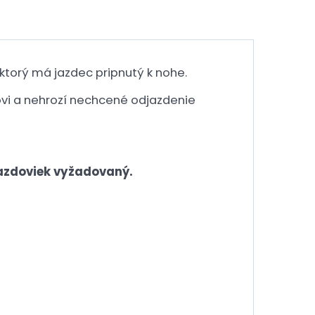
ktorý má jazdec pripnutý k nohe.
vi a nehrozí nechcené odjazdenie
jazdoviek vyžadovaný.