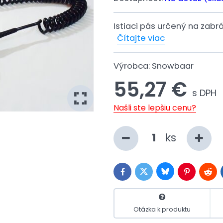
Istiaci pás určený na za
Čítajte viac
Výrobca:
Snowbaar
55,27 €
s DPH
Našli ste lepšiu cenu?
ks
Bluesky
Twitter
Facebook
Pinterest
Redd
Otázka k produktu