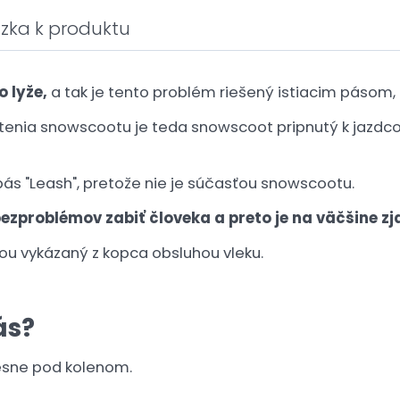
zka k produktu
 lyže,
a tak je tento problém riešený istiacim pásom, 
enia snowscootu je teda snowscoot pripnutý k jazdco
pás "Leash", pretože nie je súčasťou snowscootu.
ezproblémov zabiť človeka a preto je na väčšine z
ou vykázaný z kopca obsluhou vleku.
ás?
tesne pod kolenom.