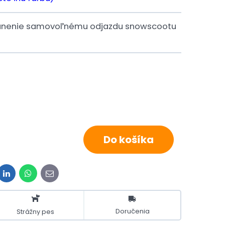
bránenie samovoľnému odjazdu snowscootu
Do košíka
it
LinkedIn
WhatsApp
E-
mail
Doručenia
Strážny pes