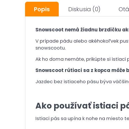
Popis
Diskusia
(0)
Otá
Snowscoot nemá žiadnu brzdičku ako
V prípade pádu alebo akéhokoľvek pust
snowscootu.
Ak ho doma nemáte, prikúpte si istiaci 
Snowscoot rútiaci sa z kopca môže b
Jazdec bez istiaceho pásu býva väčšin
Ako používať istiaci p
Istiaci pás sa upína k nohe na miesto 