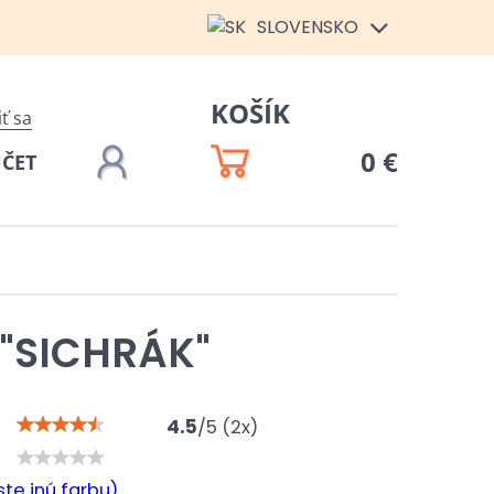
SLOVENSKO
KOŠÍK
iť sa
0 €
ÚČET
 "SICHRÁK"
4.5
/
5
(
2
x)
te inú farbu)