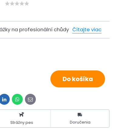
ážky na profesionální chůdy
Čítajte viac
Do košíka
it
LinkedIn
WhatsApp
E-
mail
Doručenia
Strážny pes