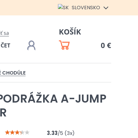
SLOVENSKO
KOŠÍK
iť sa
0 €
ÚČET
É CHODÚLE
PODRÁŽKA A-JUMP
ER
3.33
/
5
(
3
x)