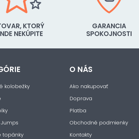
TOVAR, KTORÝ
GARANCIA
INDE NEKÚPITE
SPOKOJNOSTI
GÓRIE
O NÁS
ké kolobežky
Ako nakupovať
e
Doprava
lky
Platba
 Jumps
Obchodné podmienky
e topánky
Kontakty