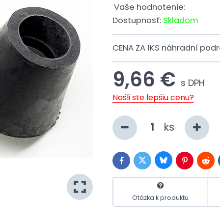
Vaše hodnotenie:
Dostupnosť:
Skladom
CENA ZA 1KS náhradní podr
9,66 €
s DPH
Našli ste lepšiu cenu?
ks
Bluesky
Twitter
Facebook
Pinterest
Redd
Otázka k produktu