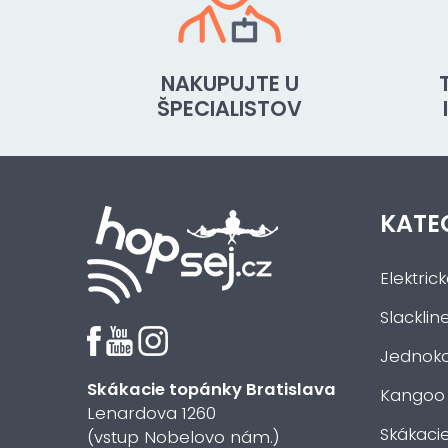
NAKUPUJTE U
ŠPECIALISTOV
KATE
Elektric
Slacklin
Jednoko
Skákacie topánky Bratislava
Kangoo
Lenardova 1260
Skákaci
(vstup Nobelovo nám.)