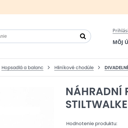
Prihlás
MÔJ 
DIVADELN
Hopsadlá a balanc
Hliníkové chodúle
NÁHRADNÍ 
STILTWALK
Hodnotenie produktu: