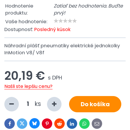
Hodnotenie
Zatiaľ bez hodnotenia. Buďte
produktu:
prvý!
Vaše hodnotenie:
Dostupnosť:
Posledný kúsok
Náhradní plášť pneumatiky elektrické jednokolky
InMotion V8/ V8f
20,19 €
s DPH
Našli ste lepšiu cenu?
ks
Do košíka
Bluesky
Twitter
Facebook
Pinterest
Reddit
LinkedIn
WhatsApp
E-
mail