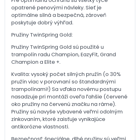
Pre optimálnu ochranu sú všetky tyče
opatrené penovými návleky. Sieť je
optimálne silná a bezpečná, zároveň
poskytuje dobrý výhľad.
Pružiny TwinSpring Gold:
Pružiny TwinSpring Gold sú použité u
trampolín radu Champion, EazyFit, Grand
Champion a Elite +.
Kvalita: vysoký počet silných pružín (o 30%
pružín viac v porovnaní so štandardnými
trampolínami!) Sa vďaka novému postupu
nasadzuje pri montáži oveľa ľahšie (červené
oko pružiny na červenú značku na ráme).
Pružiny sú navyše vybavené veľmi odolným
zinkovaním, ktoré zaisťuje vynikajúce
antikorózne vlastnosti.
Bezpečnosť: špeciálne, dlhé pružiny sú veľmi