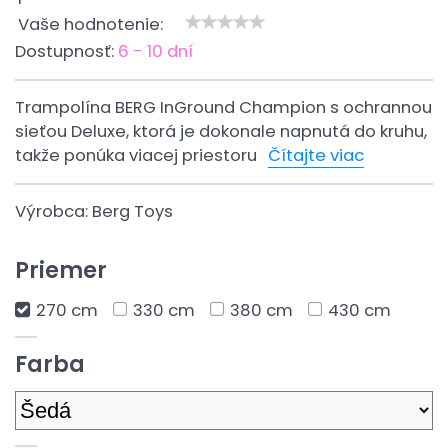
Vaše hodnotenie:
Dostupnosť:
6 - 10 dní
Trampolína BERG InGround Champion s ochrannou
sieťou Deluxe, ktorá je dokonale napnutá do kruhu,
takže ponúka viacej priestoru
Čítajte viac
Výrobca:
Berg Toys
Priemer
270 cm
330 cm
380 cm
430 cm
Farba