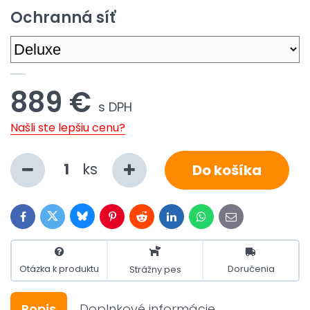
Ochranná síť
889 €
s DPH
Našli ste lepšiu cenu?
ks
Do košíka
Bluesky
Twitter
Facebook
Pinterest
Reddit
LinkedIn
WhatsApp
E-
mail
Otázka k produktu
Doručenia
Strážny pes
Popis
Doplnkové informácie