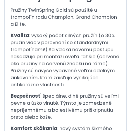
Pružiny TwinSpring Gold sú použité u
trampolín radu Champion, Grand Champion
a Elite.
Kvalita
: vysoký počet silných pružín (o 30%
pružín viac v porovnaní so štandardnými
trampolínami!) Sa vďaka novému postupu
nasadzuje pri montáži oveľa ľahšie (červené
oko pružiny na červenú značku na ráme).
Pružiny sú navyše vybavené veľmi odolným
zinkovaním, ktoré zaisťuje vynikajúce
antikorózne vlastnosti.
Bezpečnosť
: špeciálne, dlhé pružiny sú veľmi
pevne a úzko vinuté. Týmto je zamedzené
nepríjemnému a bolestivému priškripnutiu
prsta alebo kože.
Komfort skákania
: nový systém šikmého