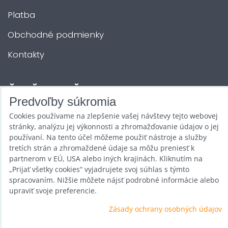
Platba
Obchodné podmienky
Kontakty
ĎALŠIE SLUŽBY
Predvoľby súkromia
Cookies používame na zlepšenie vašej návštevy tejto webovej
Zábava na Vašu akciu
stránky, analýzu jej výkonnosti a zhromažďovanie údajov o jej
Požičovňa
používaní. Na tento účel môžeme použiť nástroje a služby
tretích strán a zhromaždené údaje sa môžu preniesť k
Promotéri
partnerom v EÚ, USA alebo iných krajinách. Kliknutím na
„Prijať všetky cookies“ vyjadrujete svoj súhlas s týmto
Kurzy a stretnutia
spracovaním. Nižšie môžete nájsť podrobné informácie alebo
upraviť svoje preferencie.
Veľkoobchod
Zásady ochrany osobných údajov