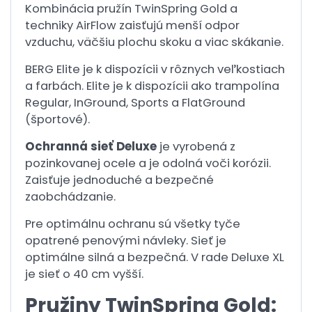
Kombinácia pružín TwinSpring Gold a
techniky AirFlow zaisťujú menší odpor
vzduchu, väčšiu plochu skoku a viac skákanie.
BERG Elite je k dispozícii v rôznych veľkostiach
a farbách. Elite je k dispozícii ako trampolína
Regular, InGround, Sports a FlatGround
(športové).
Ochranná sieť Deluxe
je vyrobená z
pozinkovanej ocele a je odolná voči korózii.
Zaisťuje jednoduché a bezpečné
zaobchádzanie.
Pre optimálnu ochranu sú všetky tyče
opatrené penovými návleky. Sieť je
optimálne silná a bezpečná. V rade Deluxe XL
je sieť o 40 cm vyšší.
Pružiny TwinSpring Gold: