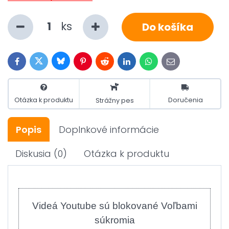
ks
Do košíka
Bluesky
Twitter
Facebook
Pinterest
Reddit
LinkedIn
WhatsApp
E-
mail
Otázka k produktu
Doručenia
Strážny pes
Popis
Doplnkové informácie
Diskusia
(0)
Otázka k produktu
Videá Youtube sú blokované Voľbami
súkromia