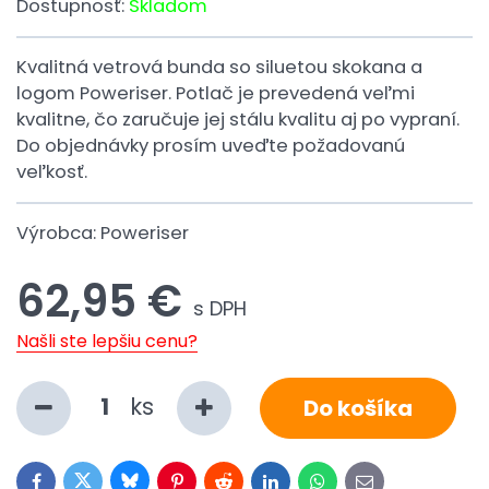
Dostupnosť:
Skladom
Kvalitná vetrová bunda so siluetou skokana a
logom Poweriser. Potlač je prevedená veľmi
kvalitne, čo zaručuje jej stálu kvalitu aj po vypraní.
Do objednávky prosím uveďte požadovanú
veľkosť.
Výrobca:
Poweriser
62,95 €
s DPH
Našli ste lepšiu cenu?
ks
Do košíka
Bluesky
Twitter
Facebook
Pinterest
Reddit
LinkedIn
WhatsApp
E-