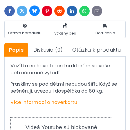
Bluesky
Twitter
Facebook
Pinterest
Reddit
LinkedIn
WhatsApp
E-
mail
Otázka k produktu
Doručenia
Strážny pes
Popis
Diskusia
(0)
Otázka k produktu
Vozítko na hoverboard na kterém se vaše
děti náramně vyřádí.
Praskliny se pod dětmi nebudou šířit. Když se
sešněrují, uvezou i dospěláka do 80 kg.
Více informací o hoverkartu
Videá Youtube sú blokované