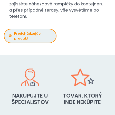
zajistěte náhezdové rampičky do kontejneru
a přes případné terasy. Vše vysvětlíme po
telefonu.
Predchádzajúci
produkt
NAKUPUJTE U
TOVAR, KTORÝ
ŠPECIALISTOV
INDE NEKÚPITE