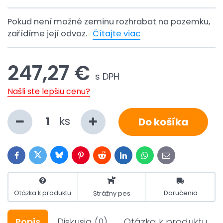
Pokud není možné zeminu rozhrabat na pozemku,
zařídíme její odvoz.
Čítajte viac
247,27 €
s DPH
Našli ste lepšiu cenu?
ks
Do košíka
Bluesky
Twitter
Facebook
Pinterest
Reddit
LinkedIn
WhatsApp
E-
mail
Otázka k produktu
Doručenia
Strážny pes
Popis
Diskusia
(0)
Otázka k produktu