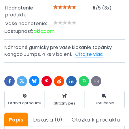
Hodnotenie
5
/
5
(
3
x)
produktu:
Vaše hodnotenie:
Dostupnosť:
Skladom
Náhradné gumičky pre vaše klokanie topánky
Kangoo Jumps. 4 ks v balení.
Čítajte viac
Bluesky
Twitter
Facebook
Pinterest
Reddit
LinkedIn
WhatsApp
E-
mail
Otázka k produktu
Doručenia
Strážny pes
Popis
Diskusia
(0)
Otázka k produktu