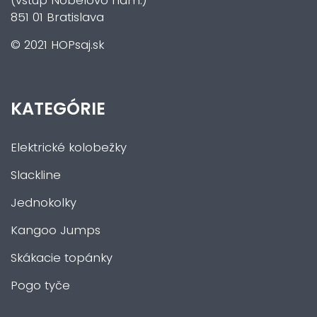
(vstup Nobelovo nám.)
851 01 Bratislava
© 2021 HOPsaj.sk
KATEGÓRIE
Elektrické kolobežky
Slackline
Jednokolky
Kangoo Jumps
Skákacie topánky
Pogo tyče