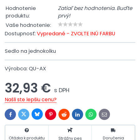
Hodnotenie
Zatiaľ bez hodnotenia. Buďte
produktu:
prvý!
Vaše hodnotenie:
Dostupnosť:
Vypredané - ZVOLTE INÚ FARBU
Sedlo na jednokolku
Výrobca:
QU-AX
32,93 €
s DPH
Našli ste lepšiu cenu?
Bluesky
Twitter
Facebook
Pinterest
Reddit
LinkedIn
WhatsApp
E-
mail
Otázka k produktu
Doručenia
Strážny pes