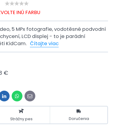
ZVOLTE INÚ FARBU
video, 5 MPx fotografie, vodotěsné podvodní
chycení, LCD displej - to je parádní
ěti KidCam.
Čítajte viac
3 €
it
LinkedIn
WhatsApp
E-
mail
Doručenia
Strážny pes