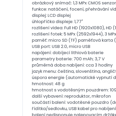
obrázkový snímač: 1,3 MPx CMOS senzor
funkce: natáčení, focení, přehrávání vid
displej: LCD displej
úhlopříčka displeje: 1,77"
rozlišení videa: Full HD (1920x1080), H
rozlišení fotek: 5 MPx (2592x1944), 3 MP
paměť: micro SD (TF) paměťová karta (
USB port: USB 2.0, micro USB
napájení: dobíjecí lithiová baterie
parametry baterie: 700 mAh; 3,7 V
průměrná doba nabíjení: cca 3 hodiny
jazyk menu: čeština, slovenština, anglič
úspora energie (automatické vypnutí di
hmotnost: 48 g
hmotnost s vodotěsným pouzdrem: 109
další vybavení: reproduktor, mikrofon
součástí balení: vodotěsné pouzdro (do
řídítka/sedlovku, USB kabel pro nabíjen
balení nedisponuje nalepovacím držákem