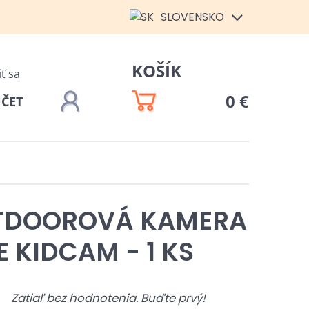
SLOVENSKO
KOŠÍK
iť sa
0 €
ÚČET
TDOOROVÁ KAMERA
E KIDCAM - 1 KS
Zatiaľ bez hodnotenia. Buďte prvý!