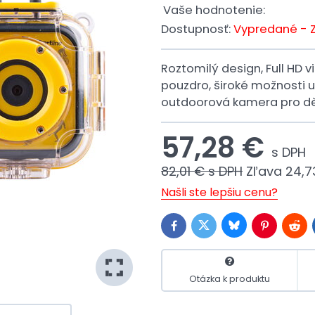
Vaše hodnotenie:
Dostupnosť:
Vypredané - 
Roztomilý design, Full HD 
pouzdro, široké možnosti u
outdoorová kamera pro d
57,28 €
s DPH
82,01 €
s DPH
Zľava
24,7
Našli ste lepšiu cenu?
Bluesky
Twitter
Facebook
Pinterest
Redd
Otázka k produktu