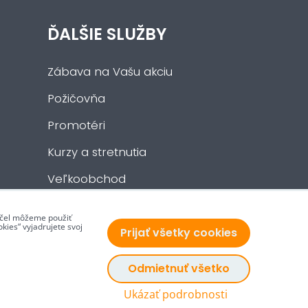
ĎALŠIE SLUŽBY
Zábava na Vašu akciu
Požičovňa
Promotéri
Kurzy a stretnutia
Veľkoobchod
 účel môžeme použiť
kies“ vyjadrujete svoj
Prijať všetky cookies
Odmietnuť všetko
Ukázať podrobnosti
Vytvorené pomocou:
BiznisWeb.sk