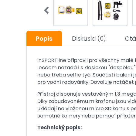
Popis
Diskusia
(0)
Otá
inSPORTline připravil pro všechny malé 
lecčem nezadá i s klasickou "dospělou" v
nebo třeba selfie tyč. Součástí balení 
pro vodní radovánky. Dovoluje natáčet p
Přístroj disponuje vestavěným 1,3 mega
Díky zabudovanému mikrofonu jsou vide
ukládají na vloženou micro SD kartu s po
samotné kamery nebo pomocí přiložené
Technický popis: