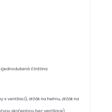
a, zjednodušená čínština
s ventilací), držák na helmu, držák na
stvou skořepinou bez ventilace)