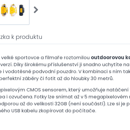
zka k produktu
i velké sportovce a filmaře roztomilou
outdoorovou k
erzí. Díky širokému příslušenství ji snadno uchytíte na p
je i vodotěsné podvodní pouzdro. V kombinaci s ním tak
erfektní záběry či fotit až do hloubky 30 metrů.
pixelovým CMOS sensorem, který umožňuje natáčení vid
a i ozvučena. Fotky lze snímat až v 5 megapixelovém r
dporou až do velikosti 32GB (není součástí). Lze si je pr
ho USB kabelu zkopírovat do počítače.