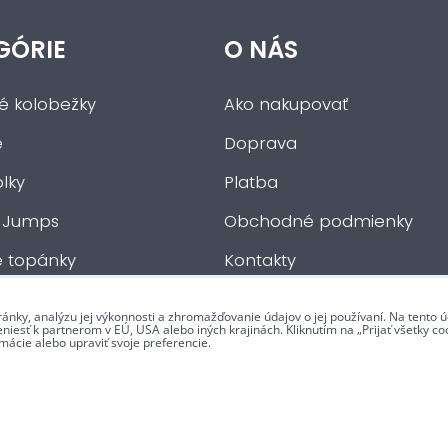
GÓRIE
O NÁS
ké kolobežky
Ako nakupovať
e
Doprava
lky
Platba
 Jumps
Obchodné podmienky
e topánky
Kontakty
če
ránky, analýzu jej výkonnosti a zhromažďovanie údajov o jej používaní. Na tento
iesť k partnerom v EÚ, USA alebo iných krajinách. Kliknutím na „Prijať všetky coo
mácie alebo upraviť svoje preferencie.
 údajov