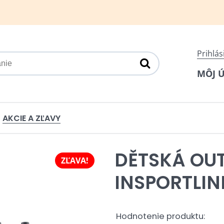
Prihlás
MÔJ 
AKCIE A ZĽAVY
DĚTSKÁ OU
ZĽAVA!
INSPORTLIN
Hodnotenie produktu: