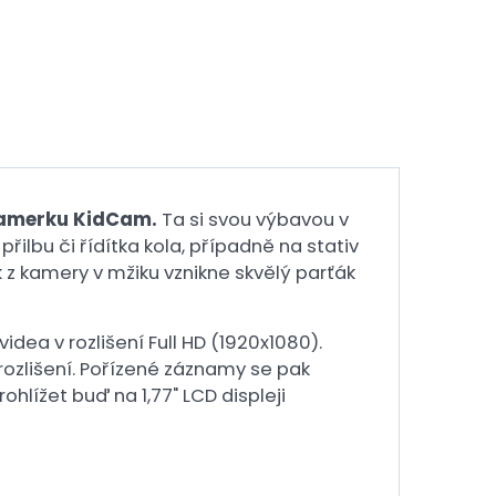
amerku KidCam.
Ta si svou výbavou v
řilbu či řídítka kola, případně na stativ
 z kamery v mžiku vznikne skvělý parťák
ea v rozlišení Full HD (1920x1080).
ozlišení. Pořízené záznamy se pak
ohlížet buď na 1,77" LCD displeji