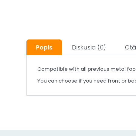
Popis
Diskusia
(0)
Otá
Compatible with all previous metal fo
You can choose if you need front or back