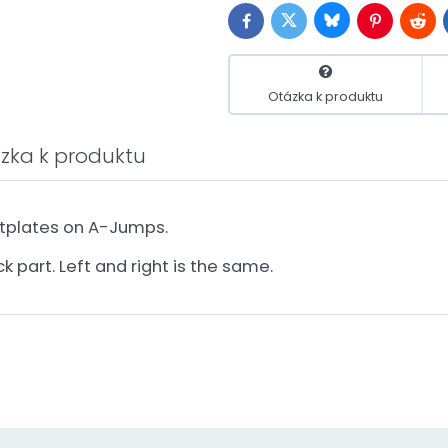
Bluesky
Twitter
Facebook
Pinterest
Redd
Otázka k produktu
zka k produktu
otplates on A-Jumps.
 part. Left and right is the same.