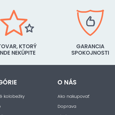
TOVAR, KTORÝ
GARANCIA
INDE NEKÚPITE
SPOKOJNOSTI
GÓRIE
O NÁS
ké kolobežky
Ako nakupovať
e
Doprava