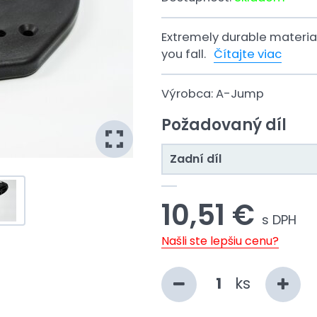
Extremely durable material,
you fall.
Čítajte viac
Výrobca:
A-Jump
Požadovaný díl
Zadní díl
10,51 €
s DPH
Našli ste lepšiu cenu?
ks