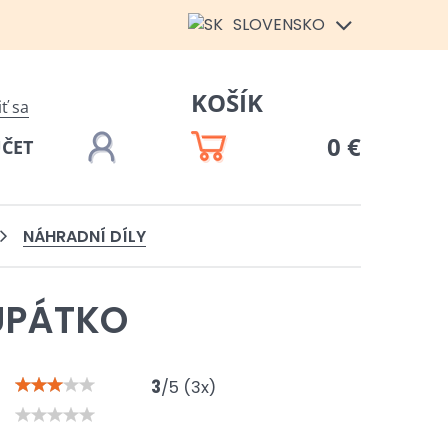
SLOVENSKO
KOŠÍK
iť sa
0 €
ÚČET
NÁHRADNÍ DÍLY
UPÁTKO
3
/
5
(
3
x)