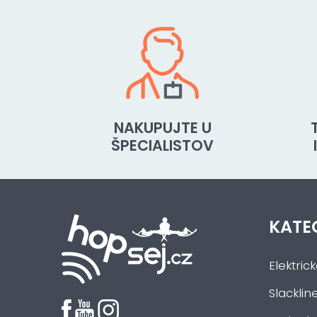
NAKUPUJTE U
ŠPECIALISTOV
KATE
Elektric
Slacklin