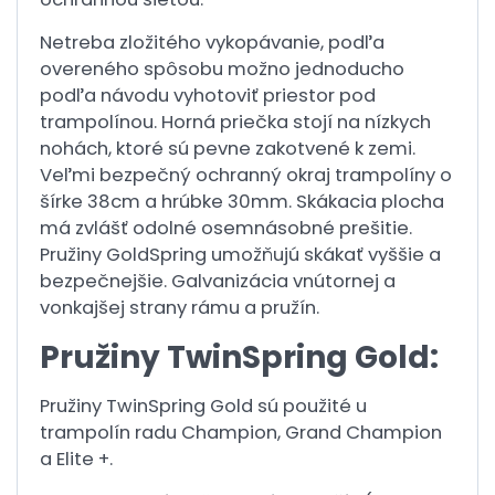
Netreba zložitého vykopávanie, podľa
overeného spôsobu možno jednoducho
podľa návodu vyhotoviť priestor pod
trampolínou. Horná priečka stojí na nízkych
nohách, ktoré sú pevne zakotvené k zemi.
Veľmi bezpečný ochranný okraj trampolíny o
šírke 38cm a hrúbke 30mm. Skákacia plocha
má zvlášť odolné osemnásobné prešitie.
Pružiny GoldSpring umožňujú skákať vyššie a
bezpečnejšie. Galvanizácia vnútornej a
vonkajšej strany rámu a pružín.
Pružiny TwinSpring Gold:
Pružiny TwinSpring Gold sú použité u
trampolín radu Champion, Grand Champion
a Elite +.