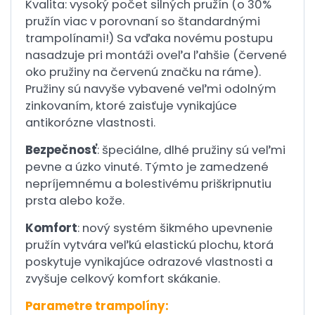
Kvalita: vysoký počet silných pružín (o 30%
pružín viac v porovnaní so štandardnými
trampolínami!) Sa vďaka novému postupu
nasadzuje pri montáži oveľa ľahšie (červené
oko pružiny na červenú značku na ráme).
Pružiny sú navyše vybavené veľmi odolným
zinkovaním, ktoré zaisťuje vynikajúce
antikorózne vlastnosti.
Bezpečnosť
: špeciálne, dlhé pružiny sú veľmi
pevne a úzko vinuté. Týmto je zamedzené
nepríjemnému a bolestivému priškripnutiu
prsta alebo kože.
Komfort
: nový systém šikmého upevnenie
pružín vytvára veľkú elastickú plochu, ktorá
poskytuje vynikajúce odrazové vlastnosti a
zvyšuje celkový komfort skákanie.
Parametre trampolíny: