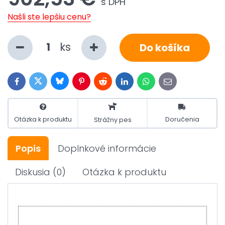
s DPH
Našli ste lepšiu cenu?
ks
Do košíka
Bluesky
Twitter
Facebook
Pinterest
Reddit
LinkedIn
WhatsApp
E-
mail
Otázka k produktu
Doručenia
Strážny pes
Popis
Doplnkové informácie
Diskusia
(0)
Otázka k produktu