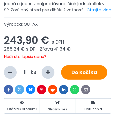
jedná o jednu z najpredávanejších jednokoliek v
SR. Zosílený stred pre dlhšiu životnosť.
Čítajte viac
Výrobca:
QU-AX
243,90 €
s DPH
285,24 €
s DPH
Zľava
41,34 €
Našli ste lepšiu cenu?
ks
Do košíka
Bluesky
Twitter
Facebook
Pinterest
Reddit
LinkedIn
WhatsApp
E-
mail
Otázka k produktu
Doručenia
Strážny pes