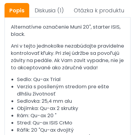
Popis
Diskusia
(1)
Otázka k produktu
Alternatívne označenie Muni 20", starter ISIS,
black.
Ani v tejto jednokolke nezabúdajte pravidelne
kontrolovať kľuky. Pri zlej údržbe sa povoľujú
závity na pedále. Ak Vam zavit vypadne, nie je
to akceptované ako záručné vada!
Sedlo: Qu-ax Trial
Verzia s posíleným stredom pre ešte
dlhšiu životnosť
Sedlovka: 25,4 mm alu
Objímka: Qu-ax 2 skrutky
Rám: Qu-ax 20 "
Stred: Qu-ax ISIS CrMo
Ráfik: 20 "Qu-ax dvojitý