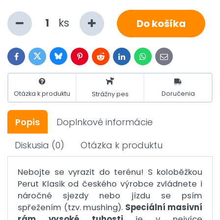
ks
Do košíka
Bluesky
Twitter
Facebook
Pinterest
Reddit
LinkedIn
WhatsApp
E-
mail
Otázka k produktu
Doručenia
Strážny pes
Popis
Doplnkové informácie
Diskusia
(0)
Otázka k produktu
Nebojte se vyrazit do terénu! S koloběžkou
Perut Klasik od českého výrobce zvládnete i
náročné sjezdy nebo jízdu se psím
spřežením (tzv. mushing).
Speciální masivní
rám vysoké tuhosti
je v nejvíce