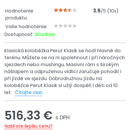
Hodnotenie
3.5
/
5
(
10
x)
produktu:
Vaše hodnotenie:
Dostupnosť:
Skladom
Klasická koloběžka Perut Klasik se hodí hlavně do
terénu. Můžete se na ni spolehnout i při náročných
sjezdech nebo mushingu. Masivní rám s širokým
nášlapem a odpruženou vidlicí zaručuje pohodlí i
při jízdě ve sjezdu. Dobrodružnou jízdu na
koloběžce Perut Klasik si užijí dospělí i děti od 10
let.
Čítajte viac
516,33 €
s DPH
Našli ste lepšiu cenu?