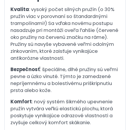
Kvalita
: vysoký počet silných pružín (o 30%
pružín viac v porovnaní so štandardnými
trampolínami!) Sa vďaka novému postupu
nasadzuje pri montáži oveľa ľahšie (červené
oko pružiny na červenú značku na ráme).
Pružiny sú navyše vybavené veľmi odolným
zinkovaním, ktoré zaisťuje vynikajúce
antikorózne vlastnosti.
Bezpečnosť
: špeciálne, dlhé pružiny sú veľmi
pevne a úzko vinuté. Týmto je zamedzené
nepríjemnému a bolestivému priškripnutiu
prsta alebo kože.
Komfort
: nový systém šikmého upevnenie
pružín vytvára veľkú elastickú plochu, ktorá
poskytuje vynikajúce odrazové vlastnosti a
zvyšuje celkový komfort skákanie.