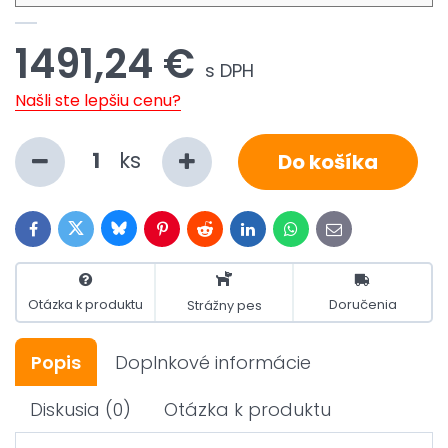
1491,24 €
s DPH
Našli ste lepšiu cenu?
ks
Do košíka
Bluesky
Twitter
Facebook
Pinterest
Reddit
LinkedIn
WhatsApp
E-
mail
Otázka k produktu
Doručenia
Strážny pes
Popis
Doplnkové informácie
Diskusia
(0)
Otázka k produktu