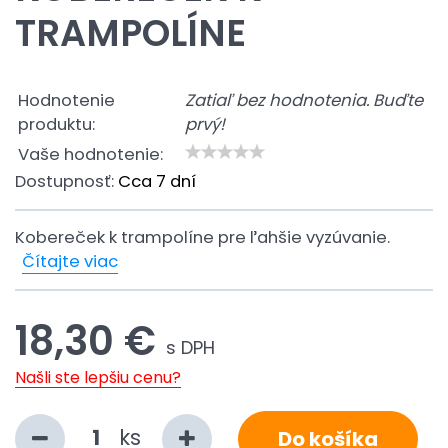
TRAMPOLÍNE
Hodnotenie
Zatiaľ bez hodnotenia. Buďte
produktu:
prvý!
Vaše hodnotenie:
Dostupnosť:
Cca 7 dní
Kobereček k trampolíne pre ľahšie vyzúvanie.
Čítajte viac
18,30 €
s DPH
Našli ste lepšiu cenu?
ks
Do košíka