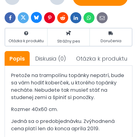
Bluesky
Twitter
Facebook
Pinterest
Reddit
LinkedIn
WhatsApp
E-
mail
Otázka k produktu
Doručenia
Strážny pes
Popis
Diskusia
(0)
Otázka k produktu
Pretože na trampolínu topánky nepatrí, bude
sa vám hodiť koberček, u ktorého topánky
necháte. Nebudete tak musieť stáť na
studenej zemi a špiniť si ponožky.
Rozmer 40x60 cm.
Jedná sa o predobjednávku. Zvýhodnená
cena platí len do konca apríla 2019.