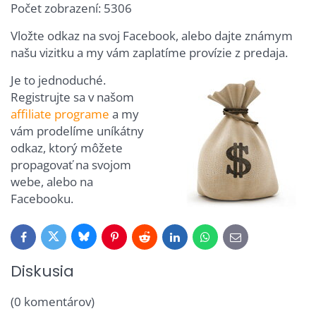
Počet zobrazení: 5306
Vložte odkaz na svoj Facebook, alebo dajte známym
našu vizitku a my vám zaplatíme provízie z predaja.
Je to jednoduché.
Registrujte sa v našom
affiliate programe
a my
vám prodelíme uníkátny
odkaz, ktorý môžete
propagovať na svojom
webe, alebo na
Facebooku.
Bluesky
Twitter
Facebook
Pinterest
Reddit
LinkedIn
WhatsApp
E-
mail
Diskusia
(0 komentárov)