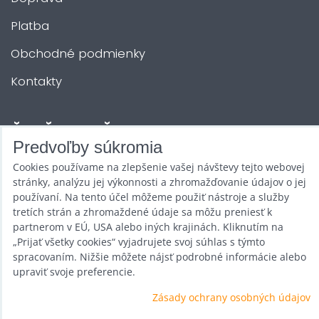
Platba
Obchodné podmienky
Kontakty
ĎALŠIE SLUŽBY
Predvoľby súkromia
Cookies používame na zlepšenie vašej návštevy tejto webovej
Zábava na Vašu akciu
stránky, analýzu jej výkonnosti a zhromažďovanie údajov o jej
Požičovňa
používaní. Na tento účel môžeme použiť nástroje a služby
tretích strán a zhromaždené údaje sa môžu preniesť k
Promotéri
partnerom v EÚ, USA alebo iných krajinách. Kliknutím na
„Prijať všetky cookies“ vyjadrujete svoj súhlas s týmto
Kurzy a stretnutia
spracovaním. Nižšie môžete nájsť podrobné informácie alebo
upraviť svoje preferencie.
Veľkoobchod
Zásady ochrany osobných údajov