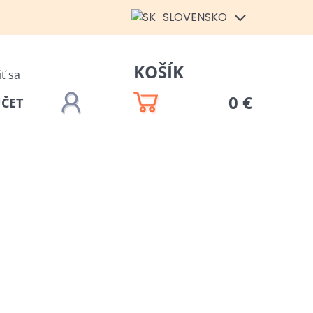
SLOVENSKO
KOŠÍK
iť sa
0 €
ÚČET