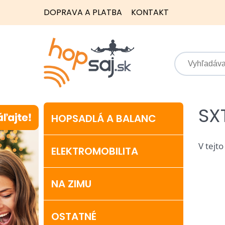
DOPRAVA A PLATBA
KONTAKT
SX
HOPSADLÁ A BALANC
V tejto
ELEKTROMOBILITA
NA ZIMU
OSTATNÉ