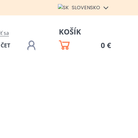
SLOVENSKO
KOŠÍK
iť sa
0 €
ÚČET