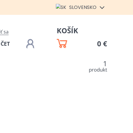
SLOVENSKO
KOŠÍK
iť sa
0 €
ÚČET
1
produkt