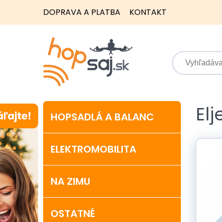
DOPRAVA A PLATBA
KONTAKT
Elj
HOPSADLÁ A BALANC
ELEKTROMOBILITA
NA ZIMU
OSTATNÉ