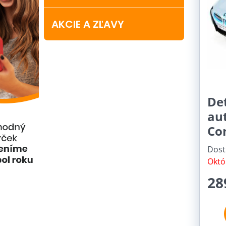
AKCIE A ZĽAVY
Det
au
Co
Dost
Októ
28