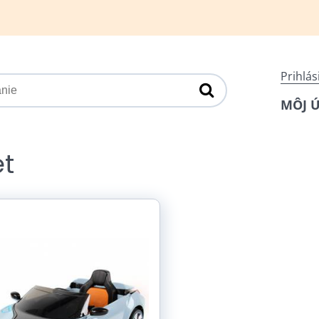
Prihlás
MÔJ 
et