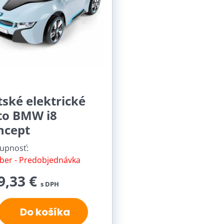
ské elektrické
to BMW i8
ncept
upnosť:
ber - Predobjednávka
9,33 €
s DPH
Do košíka