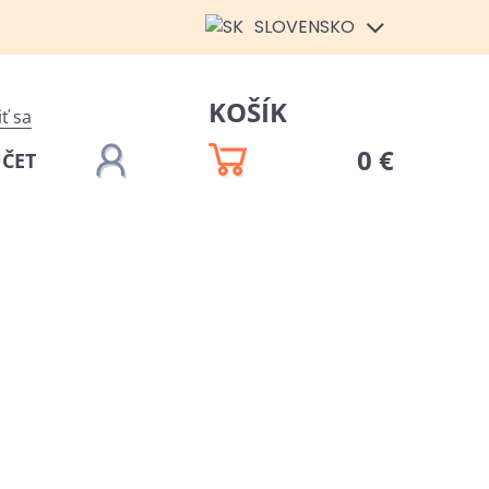
SLOVENSKO
KOŠÍK
iť sa
0 €
ÚČET