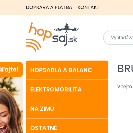
DOPRAVA A PLATBA
KONTAKT
BR
HOPSADLÁ A BALANC
V tejto
ELEKTROMOBILITA
NA ZIMU
OSTATNÉ