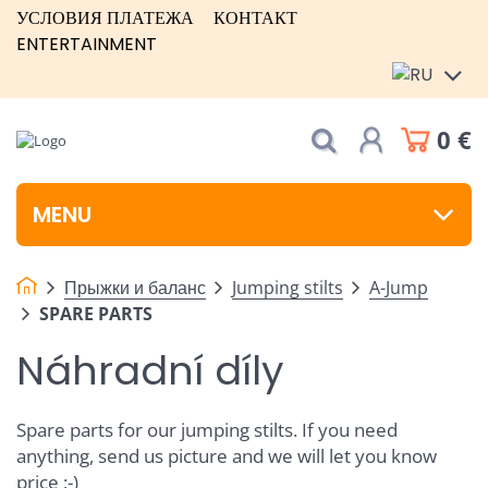
УСЛОВИЯ ПЛАТЕЖА
КОНТАКТ
ENTERTAINMENT
0 €
MENU
Прыжки и баланс
Jumping stilts
A-Jump
SPARE PARTS
Náhradní díly
Spare parts for our jumping stilts. If you need
anything, send us picture and we will let you know
price ;-)