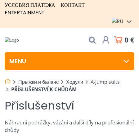
УСЛОВИЯ ПЛАТЕЖА
КОНТАКТ
ENTERTAINMENT
0 €
MENU
Прыжки и баланс
Ходули
A-Jump stilts
PŘÍSLUŠENSTVÍ K CHŮDÁM
Příslušenství
Náhradní podrážky, vázání a další díly na profesionální
chůdy