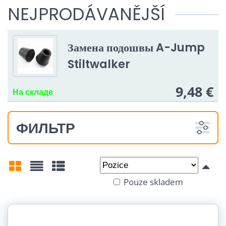
NEJPRODÁVANĚJŠÍ
Замена подошвы A-Jump
Stiltwalker
9,48 €
На складе
ФИЛЬТР
Od:
Do:
Pouze skladem
Mřížka
Seznam
Tabulka