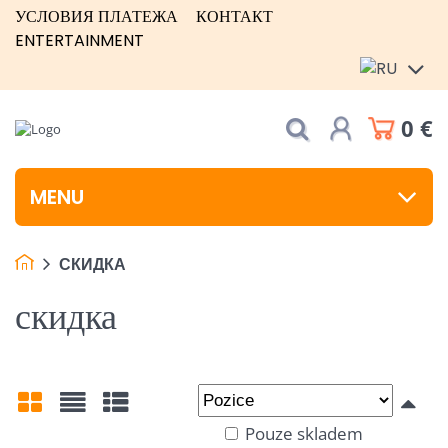
УСЛОВИЯ ПЛАТЕЖА
КОНТАКТ
ENTERTAINMENT
0 €
MENU
СКИДКА
скидка
Pouze skladem
Mřížka
Seznam
Tabulka