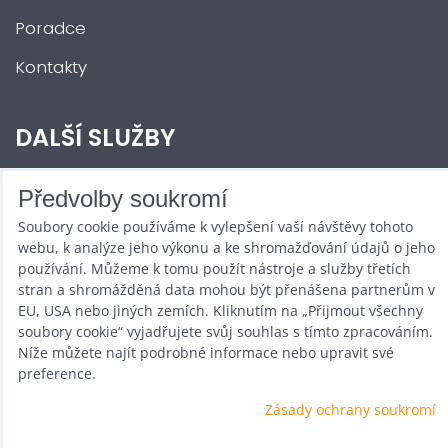
Poradce
Kontakty
DALŠÍ SLUŽBY
Zábava na Vaši akci
Předvolby soukromí
Soubory cookie používáme k vylepšení vaší návštěvy tohoto
Půjčovna
webu, k analýze jeho výkonu a ke shromažďování údajů o jeho
Promotéři
používání. Můžeme k tomu použít nástroje a služby třetích
stran a shromážděná data mohou být přenášena partnerům v
Kurzy a setkání
EU, USA nebo jiných zemích. Kliknutím na „Přijmout všechny
soubory cookie“ vyjadřujete svůj souhlas s tímto zpracováním.
Velkoobchod
Níže můžete najít podrobné informace nebo upravit své
preference.
Nabídka práce
Zásady ochrany soukromí