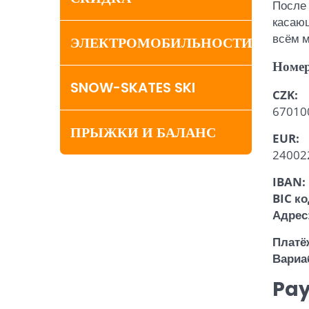
После 
касающ
всём 
ЭЛЕКТРОМОБИЛЬНОСТИ
Номер
SNOW-SKATES SKI
CZK:
67010
ПРЫЖКИ И БАЛАНС
EUR:
240022
IBAN:
BIC к
Адрес
Платё
Вариа
Pay