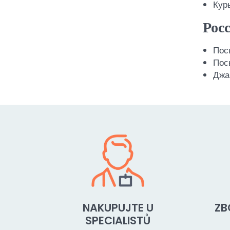
Курь
Рос
Посы
Посы
Джам
NAKUPUJTE U
ZB
SPECIALISTŮ