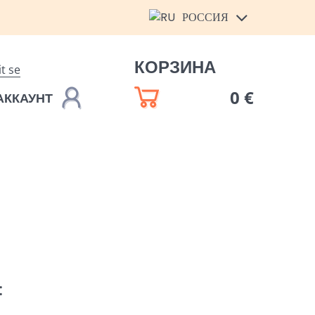
РОССИЯ
КОРЗИНА
it se
0 €
АККАУНТ
: