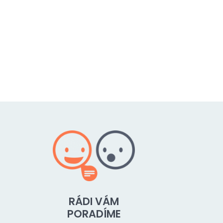
RÁDI VÁM
PORADÍME