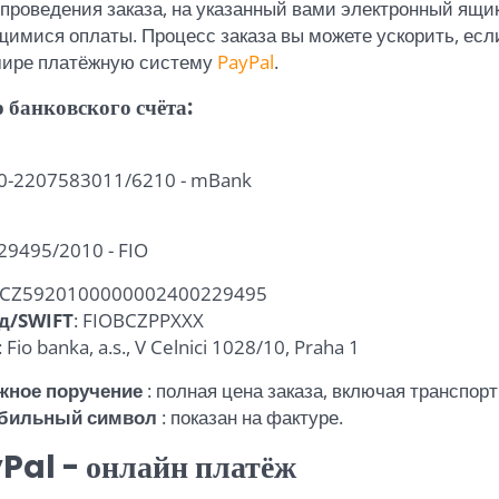
проведения заказа, на указанный вами электронный ящи
имися оплаты. Процесс заказа вы можете ускорить, есл
мире платёжную систему
PayPal
.
 банковского счёта:
0-2207583011/6210 - mBank
9495/2010 - FIO
CZ5920100000002400229495
од/SWIFT
: FIOBCZPPXXX
: Fio banka, a.s., V Celnici 1028/10, Praha 1
жное поручение
: полная цена заказа, включая транспор
бильный символ
: показан на фактуре.
Pal - онлайн платёж