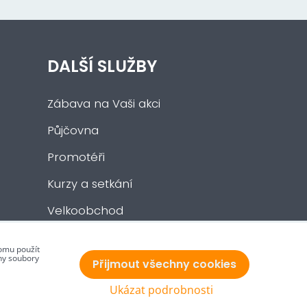
DALŠÍ SLUŽBY
Zábava na Vaši akci
Půjčovna
Promotéři
Kurzy a setkání
Velkoobchod
Nabídka práce
tomu použít
ny soubory
Přijmout všechny cookies
Ukázat podrobnosti
Vytvořeno systémem:
ByznysWeb.cz