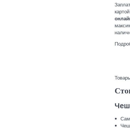
Заплат
картой
онлай
максим
налич
Подро
Товары
Сто
Чеш
Сам
Чешс