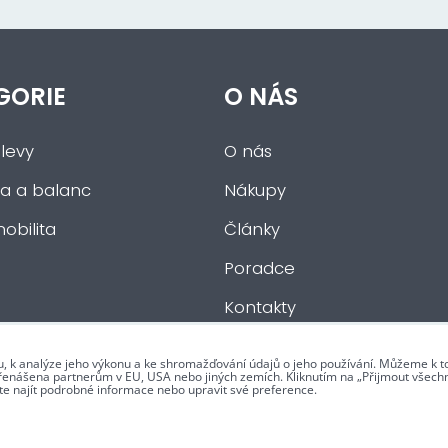
GORIE
O NÁS
levy
O nás
a a balanc
Nákupy
obilita
Články
Poradce
Kontakty
u, k analýze jeho výkonu a ke shromažďování údajů o jeho používání. Můžeme k 
přenášena partnerům v EU, USA nebo jiných zemích. Kliknutím na „Přijmout všech
te najít podrobné informace nebo upravit své preference.