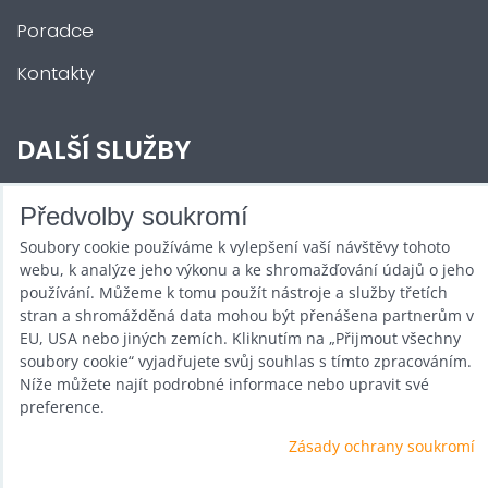
Poradce
Kontakty
DALŠÍ SLUŽBY
Zábava na Vaši akci
Předvolby soukromí
Soubory cookie používáme k vylepšení vaší návštěvy tohoto
Půjčovna
webu, k analýze jeho výkonu a ke shromažďování údajů o jeho
Promotéři
používání. Můžeme k tomu použít nástroje a služby třetích
stran a shromážděná data mohou být přenášena partnerům v
Kurzy a setkání
EU, USA nebo jiných zemích. Kliknutím na „Přijmout všechny
soubory cookie“ vyjadřujete svůj souhlas s tímto zpracováním.
Velkoobchod
Níže můžete najít podrobné informace nebo upravit své
preference.
Nabídka práce
Zásady ochrany soukromí