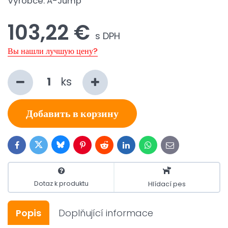
Výrobce:
A-Jump
103,22 €
s DPH
Вы нашли лучшую цену?
ks
Добавить в корзину
Bluesky
Twitter
Facebook
Pinterest
Reddit
LinkedIn
WhatsApp
E-
mail
Dotaz k produktu
Hlídací pes
Popis
Doplňující informace