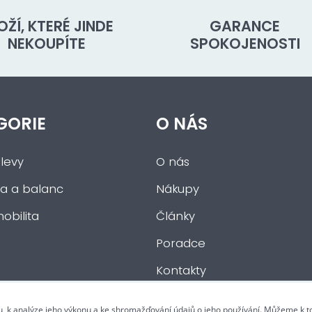
OŽÍ, KTERÉ JINDE
GARANCE
NEKOUPÍTE
SPOKOJENOSTI
GORIE
O NÁS
levy
O nás
a a balanc
Nákupy
obilita
Články
Poradce
Kontakty
u, k analýze jeho výkonu a ke shromažďování údajů o jeho používání. Můžeme k 