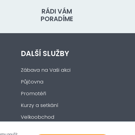
RÁDI VÁM
PORADÍME
DALŠÍ SLUŽBY
Zábava na Vaši akci
Půjčovna
Promotéři
Kurzy a setkání
Velkoobchod
Nabídka práce
tomu použít