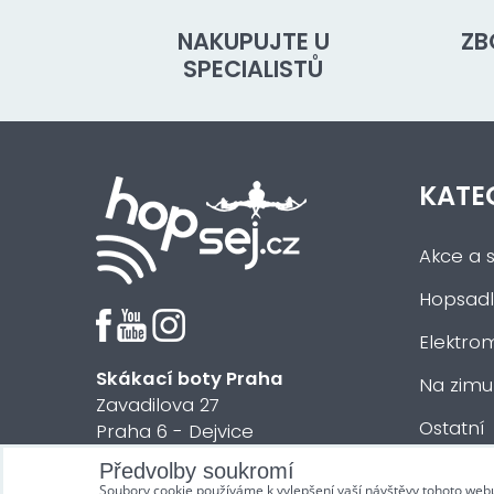
NAKUPUJTE U
ZB
SPECIALISTŮ
KATE
Akce a s
Hopsadl
Elektrom
Skákací boty Praha
Na zimu
Zavadilova 27
Ostatní
Praha 6 - Dejvice
Předvolby soukromí
© 2018 HOPsej.cz
Soubory cookie používáme k vylepšení vaší návštěvy tohoto web