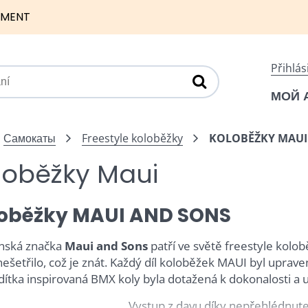
NMENT
Přihlás
МОЙ 
Самокаты
Freestyle koloběžky
KOLOBĚŽKY MAUI
loběžky Maui
oběžky MAUI AND SONS
rnská značka
Maui and Sons
patří ve světě freestyle kolob
nešetřilo, což je znát. Každý díl koloběžek MAUI byl uprave
Řídítka inspirovaná BMX koly byla dotažená k dokonalosti a
Vystup z davu díky nepřehlédnut