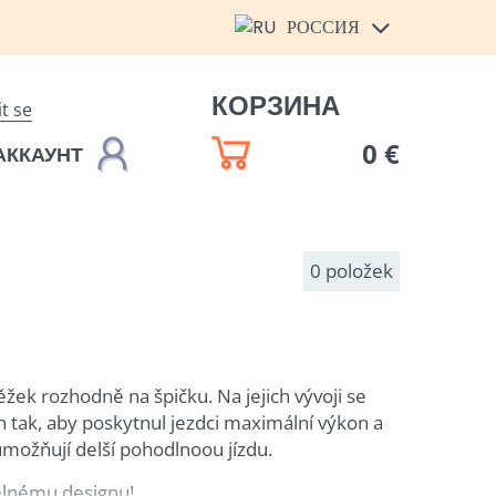
РОССИЯ
КОРЗИНА
it se
0 €
АККАУНТ
0
položek
ěžek rozhodně na špičku. Na jejich vývoji se
n tak, aby poskytnul jezdci maximální výkon a
 umožňují delší pohodlnoou jízdu.
elnému designu!