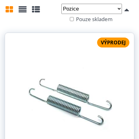
Od:
Do:
Pouze skladem
Mřížka
Seznam
Tabulka
VÝPRODEJ