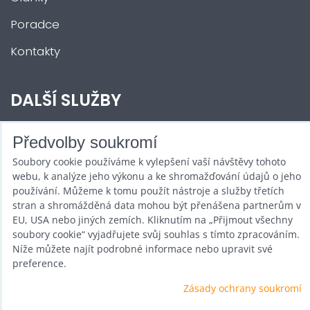
Poradce
Kontakty
DALŠÍ SLUŽBY
Zábava na Vaši akci
Předvolby soukromí
Soubory cookie používáme k vylepšení vaší návštěvy tohoto
Půjčovna
webu, k analýze jeho výkonu a ke shromažďování údajů o jeho
Promotéři
používání. Můžeme k tomu použít nástroje a služby třetích
stran a shromážděná data mohou být přenášena partnerům v
Kurzy a setkání
EU, USA nebo jiných zemích. Kliknutím na „Přijmout všechny
soubory cookie“ vyjadřujete svůj souhlas s tímto zpracováním.
Velkoobchod
Níže můžete najít podrobné informace nebo upravit své
preference.
Nabídka práce
Zásady ochrany soukromí