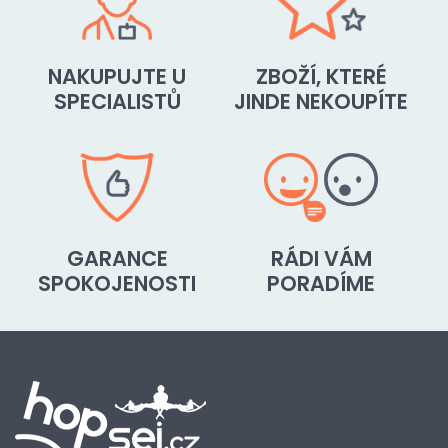
NAKUPUJTE U
ZBOŽÍ, KTERÉ
SPECIALISTŮ
JINDE NEKOUPÍTE
GARANCE
RÁDI VÁM
SPOKOJENOSTI
PORADÍME