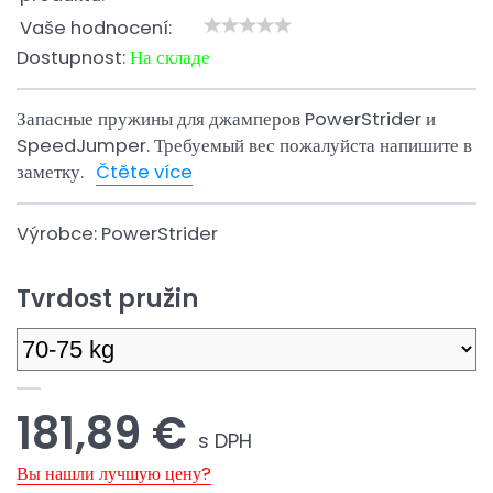
Vaše hodnocení:
Dostupnost:
На складе
Запасные пружины для джамперов PowerStrider и
SpeedJumper. Требуемый вес пожалуйста напишите в
заметку.
Čtěte více
Výrobce:
PowerStrider
Tvrdost pružin
181,89 €
s DPH
Вы нашли лучшую цену?