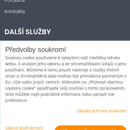
Poradce
Kontakty
DALŠÍ SLUŽBY
Zábava na Vaši akci
Předvolby soukromí
Soubory cookie používáme k vylepšení vaší návštěvy tohoto
Půjčovna
webu, k analýze jeho výkonu a ke shromažďování údajů o jeho
Promotéři
používání. Můžeme k tomu použít nástroje a služby třetích
stran a shromážděná data mohou být přenášena partnerům v
Kurzy a setkání
EU, USA nebo jiných zemích. Kliknutím na „Přijmout všechny
soubory cookie“ vyjadřujete svůj souhlas s tímto zpracováním.
Velkoobchod
Níže můžete najít podrobné informace nebo upravit své
preference.
Nabídka práce
Zásady ochrany soukromí
Ukázat podrobnosti
Předvolby soukromí
Zásady ochrany soukromí