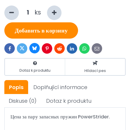
ks
Добавить в корзину
Bluesky
Twitter
Facebook
Pinterest
Reddit
LinkedIn
WhatsApp
E-
mail
Dotaz k produktu
Hlídací pes
Popis
Doplňující informace
Diskuse
(0)
Dotaz k produktu
Цена за пару запасных пружин PowerStrider.