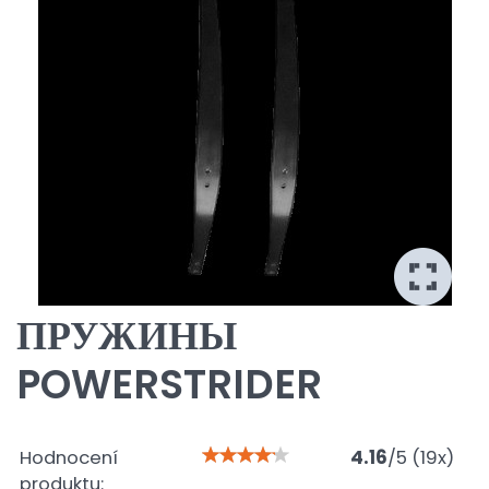
ПРУЖИНЫ
POWERSTRIDER
Hodnocení
4.16
/
5
(
19
x)
produktu: